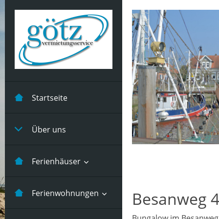
Startseite
Über uns
Ferienhäuser
Kastanienhuus -5
Ferienwohnungen
Besanweg 
Pers
Bungalow im Besanweg