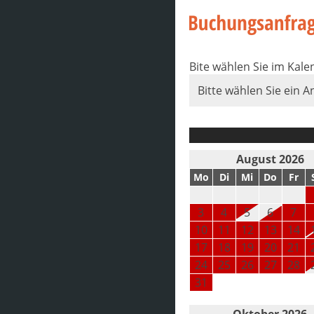
Bite wählen Sie im Kal
Bitte wählen Sie ein A
August 2026
Mo
Di
Mi
Do
Fr
3
4
5
6
7
10
11
12
13
14
17
18
19
20
21
24
25
26
27
28
31