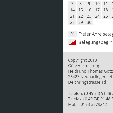
7
8
9
10
11
14
15
16
17
18
21
22
23
24
25
28
29
30
Freier Anreiseta
01
Belegungsbegin
01
Copyright 2018
Götz Vermietung
Heidi und Thomas Götz
26427 Neuharlingersiel
Deichringstrasse 1d
Telefon: (0 49 74) 91 48
Telefax: (0 49 74) 91 48 
Mobil: 0173-3679242