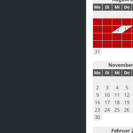
Mo
Di
Mi
Do
3
4
5
6
10
11
12
13
17
18
19
20
24
25
26
27
31
November
Mo
Di
Mi
Do
2
3
4
5
9
10
11
12
16
17
18
19
23
24
25
26
30
Februar 