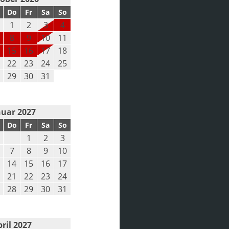
Do
Fr
Sa
So
1
2
3
4
8
9
10
11
15
16
17
18
22
23
24
25
29
30
31
nuar 2027
Do
Fr
Sa
So
1
2
3
7
8
9
10
14
15
16
17
21
22
23
24
28
29
30
31
ril 2027