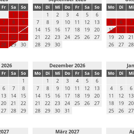
Fr
Sa
So
Mo
Di
Mi
Do
Fr
Sa
So
Mo
Di
Mi
1
2
1
2
3
4
5
6
7
8
9
7
8
9
10
11
12
13
5
6
7
14
15
16
14
15
16
17
18
19
20
12
13
14
21
22
23
21
22
23
24
25
26
27
19
20
21
28
29
30
28
29
30
26
27
28
 2026
Dezember 2026
Ja
Fr
Sa
So
Mo
Di
Mi
Do
Fr
Sa
So
Mo
Di
Mi
1
1
2
3
4
5
6
6
7
8
7
8
9
10
11
12
13
4
5
6
13
14
15
14
15
16
17
18
19
20
11
12
13
20
21
22
21
22
23
24
25
26
27
18
19
20
27
28
29
28
29
30
31
25
26
27
2027
März 2027
Ap