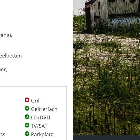
ang),
nzelbetten
er,
Grill
Gefrierfach
CD/DVD
TV/SAT
uss
Parkplatz