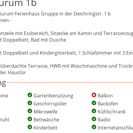
turum 1b
turum Ferienhaus Gruppe in der Deichringstr. 1 b
onen -
eile mit Essbereich, Sitzecke am Kamin und Terrassenzug
t Doppelbett, Bad mit Dusche
t Doppelbett und Kindergitterbett, 1 Schlafzimmer mit 3 Ei
eilüberdachte Terrasse, HWR mit Waschmaschine und Trockn
 der Haustür
ng
ine
Gartenbenutzung
Balkon
Geschirrspüler
Backofen
Mikrowelle
Kühlschrank
tuhl
Bettwäsche
Radio
Kinderbett
Internetanschl