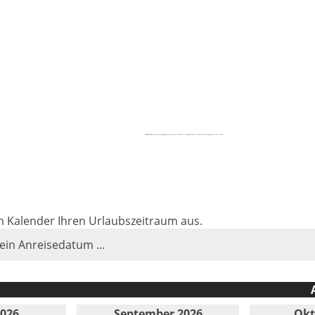
Powered by
https://embedgooglemaps.com/fr/
&
https://lasagradafamiliatickets.de/la-sagrada-familia-ticket/
im Kalender Ihren Urlaubszeitraum aus.
 ein Anreisedatum ...
2026
September 2026
Okt