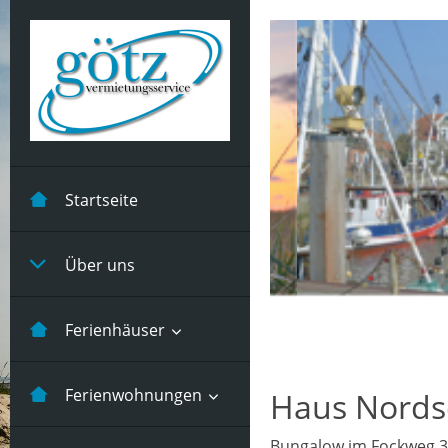
Startseite
Über uns
Ferienhäuser
Kastanienhuus -5
Ferienwohnungen
Haus Nords
Pers
Bungalow im Fockweg 3