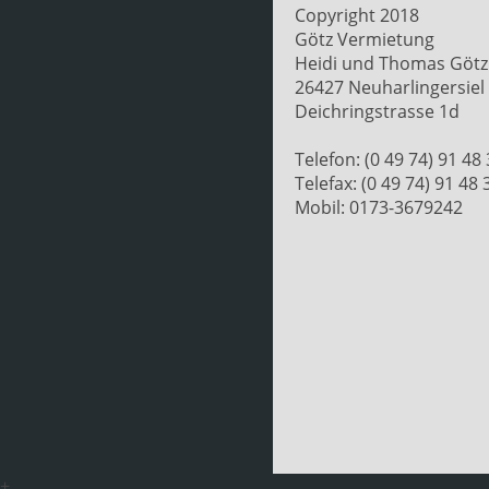
Copyright 2018
Götz Vermietung
Heidi und Thomas Götz
26427 Neuharlingersiel
Deichringstrasse 1d
Telefon: (0 49 74) 91 48
Telefax: (0 49 74) 91 48 
Mobil: 0173-3679242
+