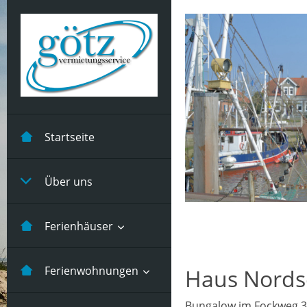
Startseite
Über uns
Ferienhäuser
Kastanienhuus -5
Ferienwohnungen
Haus Nords
Pers
Bungalow im Fockweg 3