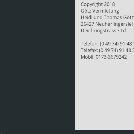
Copyright 2018
Götz Vermietung
Heidi und Thomas Götz
26427 Neuharlingersiel
Deichringstrasse 1d
Telefon: (0 49 74) 91 48
Telefax: (0 49 74) 91 48 
Mobil: 0173-3679242
+