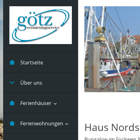
Startseite
Über uns
Ferienhäuser
Kastanienhuus -5
Ferienwohnungen
Haus Nords
Pers
Bungalow im Fockweg 3