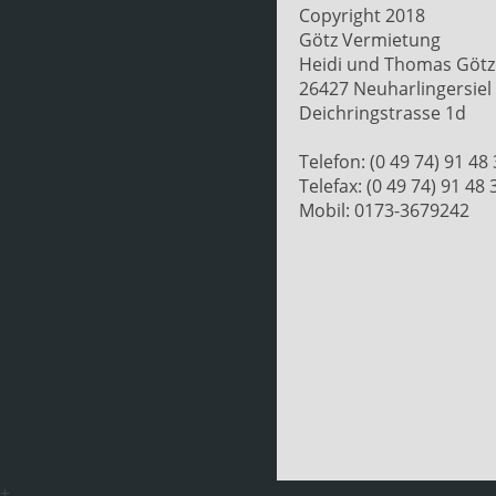
Copyright 2018
Götz Vermietung
Heidi und Thomas Götz
26427 Neuharlingersiel
Deichringstrasse 1d
Telefon: (0 49 74) 91 48
Telefax: (0 49 74) 91 48 
Mobil: 0173-3679242
+