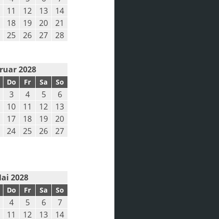
11
12
13
14
18
19
20
21
25
26
27
28
ruar 2028
Do
Fr
Sa
So
3
4
5
6
10
11
12
13
17
18
19
20
24
25
26
27
ai 2028
Do
Fr
Sa
So
4
5
6
7
11
12
13
14