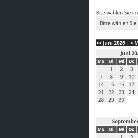
Bite wählen Sie i
Bitte wählen Sie
<< Juni 2026
|
< M
Juni 20
Mo
Di
Mi
Do
1
2
3
7
8
9
10
14
15
16
17
21
22
23
24
28
29
30
September
Mo
Di
Mi
Do
1
2