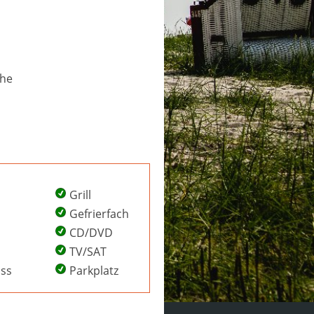
che
Grill
Gefrierfach
CD/DVD
TV/SAT
uss
Parkplatz