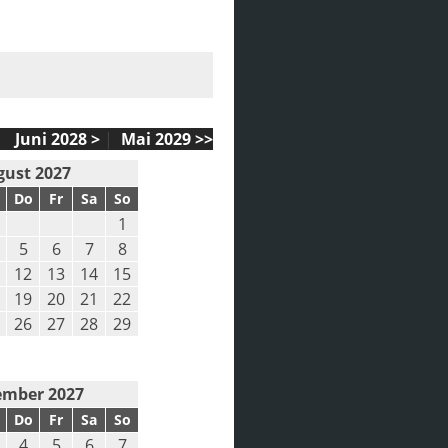
Juni 2028 >
|
Mai 2029 >>
gust 2027
Do
Fr
Sa
So
1
5
6
7
8
12
13
14
15
19
20
21
22
26
27
28
29
mber 2027
Do
Fr
Sa
So
4
5
6
7