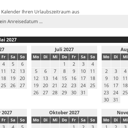
m Kalender Ihren Urlaubszeitraum aus
 ein Anreisedatum ...
ai 2027
27
Juli 2027
Au
Fr
Sa
So
Mo
Di
Mi
Do
Fr
Sa
So
Mo
Di
Mi
4
5
6
1
2
3
4
11
12
13
5
6
7
8
9
10
11
2
3
4
18
19
20
12
13
14
15
16
17
18
9
10
11
25
26
27
19
20
21
22
23
24
25
16
17
18
26
27
28
29
30
31
23
24
25
30
31
 2027
Oktober 2027
Nove
Fr
Sa
So
Mo
Di
Mi
Do
Fr
Sa
So
Mo
Di
Mi
3
4
5
1
2
3
1
2
3