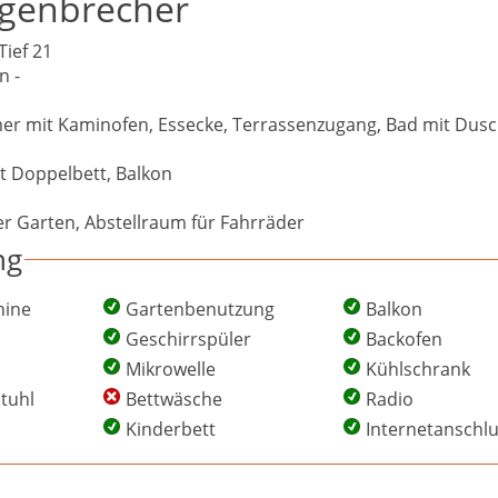
genbrecher
ief 21
n -
r mit Kaminofen, Essecke, Terrassenzugang, Bad mit Dus
t Doppelbett, Balkon
er Garten, Abstellraum für Fahrräder
ng
ine
Gartenbenutzung
Balkon
Geschirrspüler
Backofen
Mikrowelle
Kühlschrank
tuhl
Bettwäsche
Radio
Kinderbett
Internetanschl