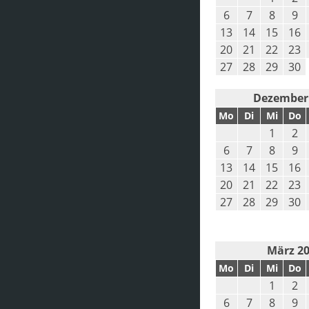
6
7
8
9
13
14
15
16
20
21
22
23
27
28
29
30
Dezember
Mo
Di
Mi
Do
1
2
6
7
8
9
13
14
15
16
20
21
22
23
27
28
29
30
März 2
Mo
Di
Mi
Do
1
2
6
7
8
9