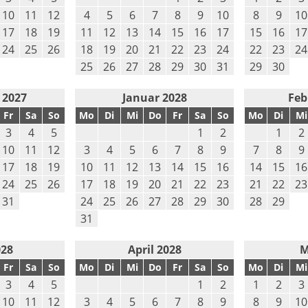
10
11
12
4
5
6
7
8
9
10
8
9
10
17
18
19
11
12
13
14
15
16
17
15
16
17
24
25
26
18
19
20
21
22
23
24
22
23
24
25
26
27
28
29
30
31
29
30
 2027
Januar 2028
Feb
Fr
Sa
So
Mo
Di
Mi
Do
Fr
Sa
So
Mo
Di
Mi
3
4
5
1
2
1
2
10
11
12
3
4
5
6
7
8
9
7
8
9
17
18
19
10
11
12
13
14
15
16
14
15
16
24
25
26
17
18
19
20
21
22
23
21
22
23
31
24
25
26
27
28
29
30
28
29
31
028
April 2028
M
Fr
Sa
So
Mo
Di
Mi
Do
Fr
Sa
So
Mo
Di
Mi
3
4
5
1
2
1
2
3
10
11
12
3
4
5
6
7
8
9
8
9
10