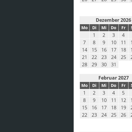
Dezember 2026
Mo
Di
Mi
Do
Fr
1
2
3
4
7
8
9
10
11
14
15
16
17
18
21
22
23
24
25
28
29
30
31
Februar 2027
Mo
Di
Mi
Do
Fr
1
2
3
4
5
8
9
10
11
12
15
16
17
18
19
22
23
24
25
26