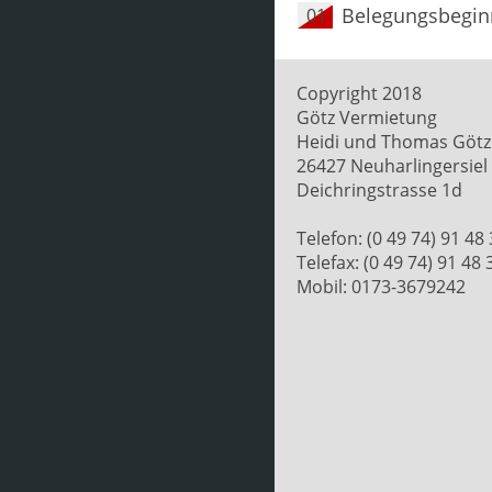
Belegungsbegin
01
Copyright 2018
Götz Vermietung
Heidi und Thomas Götz
26427 Neuharlingersiel
Deichringstrasse 1d
Telefon: (0 49 74) 91 48
Telefax: (0 49 74) 91 48 
Mobil: 0173-3679242