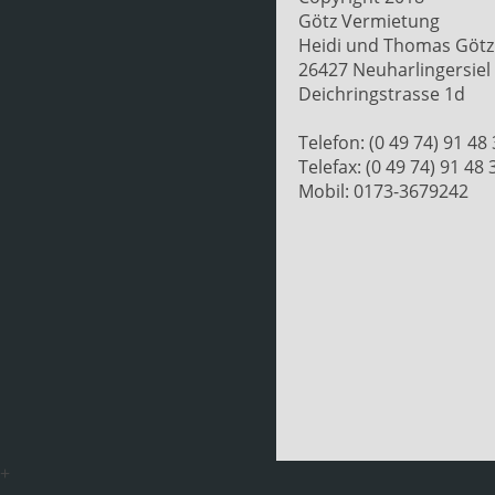
Götz Vermietung
Heidi und Thomas Götz
26427 Neuharlingersiel
Deichringstrasse 1d
Telefon: (0 49 74) 91 48
Telefax: (0 49 74) 91 48 
Mobil: 0173-3679242
+