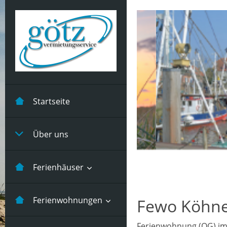
Startseite
Über uns
Ferienhäuser
Kastanienhuus -5
Ferienwohnungen
Fewo Köhne
Pers
Ferienwohnung (OG) im