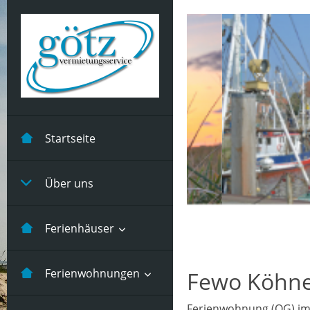
Startseite
Über uns
Ferienhäuser
Kastanienhuus -5
Ferienwohnungen
Fewo Köhne
Pers
Ferienwohnung (OG) im