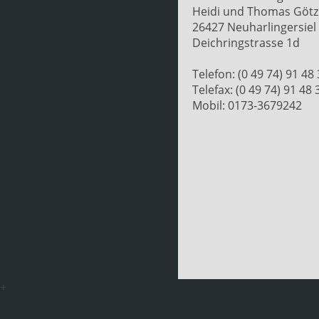
Heidi und Thomas Götz
26427 Neuharlingersiel
Deichringstrasse 1d
Telefon: (0 49 74) 91 48
Telefax: (0 49 74) 91 48 
Mobil: 0173-3679242
+