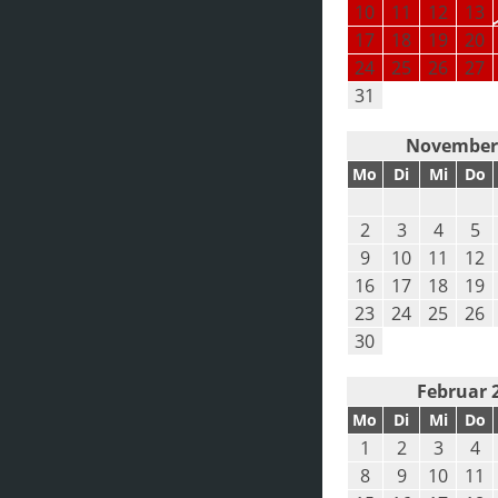
10
11
12
13
17
18
19
20
24
25
26
27
31
November
Mo
Di
Mi
Do
2
3
4
5
9
10
11
12
16
17
18
19
23
24
25
26
30
Februar 
Mo
Di
Mi
Do
1
2
3
4
8
9
10
11