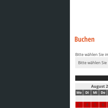
Bitte wählen Sie 
Bitte wählen Sie
August 
Mo
Di
Mi
Do
3
4
5
6