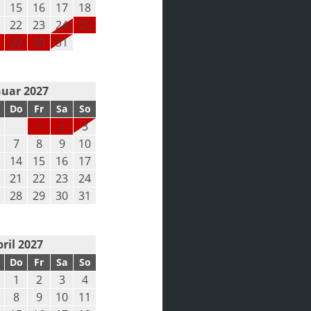
15
16
17
18
22
23
24
25
29
30
31
nuar 2027
Do
Fr
Sa
So
1
2
3
7
8
9
10
14
15
16
17
21
22
23
24
28
29
30
31
ril 2027
Do
Fr
Sa
So
1
2
3
4
8
9
10
11