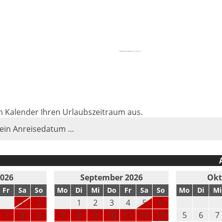
Powered by
embedgooglemaps EN
&
tickets
im Kalender Ihren Urlaubszeitraum aus.
 ein Anreisedatum ...
2026
September 2026
Okt
Fr
Sa
So
Mo
Di
Mi
Do
Fr
Sa
So
Mo
Di
Mi
1
2
1
2
3
4
5
6
7
8
9
7
8
9
10
11
12
13
5
6
7