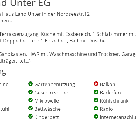
d Unter EG
 Haus Land Unter in der Nordseestr.12
onen -
rrassenzugang, Küche mit Essbereich, 1 Schlafzimmer mit
t Doppelbett und 1 Einzelbett, Bad mit Dusche
 Sandkasten, HWR mit Waschmaschine und Trockner, Garage
räger,...etc.)
ng
ine
Gartenbenutzung
Balkon
Geschirrspüler
Backofen
Mikrowelle
Kühlschrank
tuhl
Bettwäsche
Radio
Kinderbett
Internetanschl