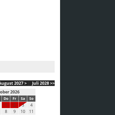
August 2027 >
|
Juli 2028 >>
ober 2026
Do
Fr
Sa
So
1
2
3
4
8
9
10
11