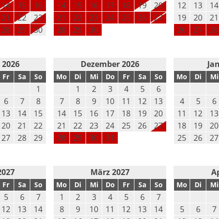
14
15
16
14
15
16
17
18
19
20
12
13
14
21
22
23
21
22
23
24
25
26
27
19
20
21
28
29
30
28
29
30
26
27
28
 2026
Dezember 2026
Ja
Fr
Sa
So
Mo
Di
Mi
Do
Fr
Sa
So
Mo
Di
Mi
1
1
2
3
4
5
6
6
7
8
7
8
9
10
11
12
13
4
5
6
13
14
15
14
15
16
17
18
19
20
11
12
13
20
21
22
21
22
23
24
25
26
27
18
19
20
27
28
29
28
29
30
31
25
26
27
2027
März 2027
Ap
Fr
Sa
So
Mo
Di
Mi
Do
Fr
Sa
So
Mo
Di
Mi
5
6
7
1
2
3
4
5
6
7
12
13
14
8
9
10
11
12
13
14
5
6
7