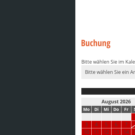
Bitte wählen Sie im Kal
Bitte wählen Sie ein A
August 2026
Mo
Di
Mi
Do
Fr
3
4
5
6
7
10
11
12
13
14