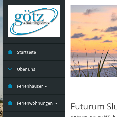
Startseite
Über uns
Ferienhäuser
Kastanienhuus -5
Ferienwohnungen
Futurum Sl
Pers
Ferienwohnung (EG) de