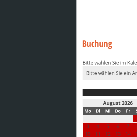
Bitte wählen Sie im Kal
Bitte wählen Sie ein A
August 2026
Mo
Di
Mi
Do
Fr
3
4
5
6
7
10
11
12
13
14