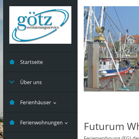
Startseite
Über uns
Ferienhäuser
Kastanienhuus -5
Ferienwohnungen
Futurum W
Pers
Ferienwohnung (EG) der