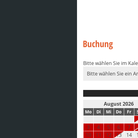
Bitte wählen Sie im Kal
Bitte wählen Sie ein A
August 2026
Mo
Di
Mi
Do
Fr
3
4
5
6
7
10
11
12
13
14