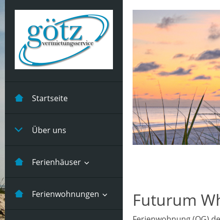
Startseite
Über uns
Ferienhäuser
Kastanienhuus -5
Ferienwohnungen
Futurum W
Pers
Ferienwohnung (OG) der