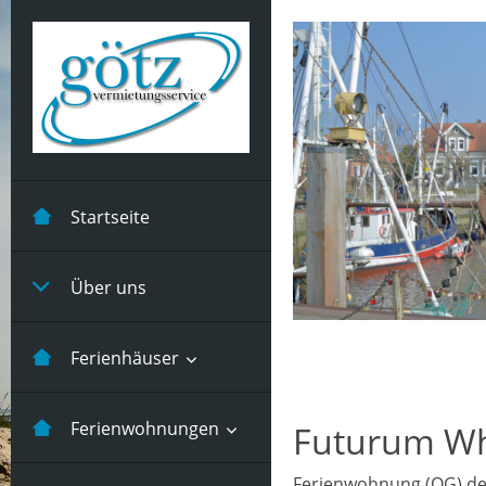
Startseite
Über uns
Ferienhäuser
Kastanienhuus -5
Ferienwohnungen
Futurum W
Pers
Ferienwohnung (OG) der