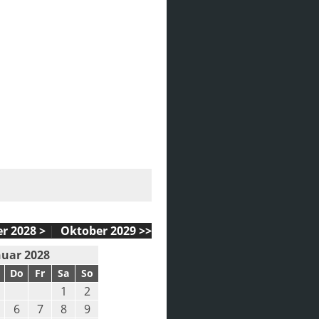
r 2028 >
|
Oktober 2029 >>
nuar 2028
Do
Fr
Sa
So
1
2
6
7
8
9