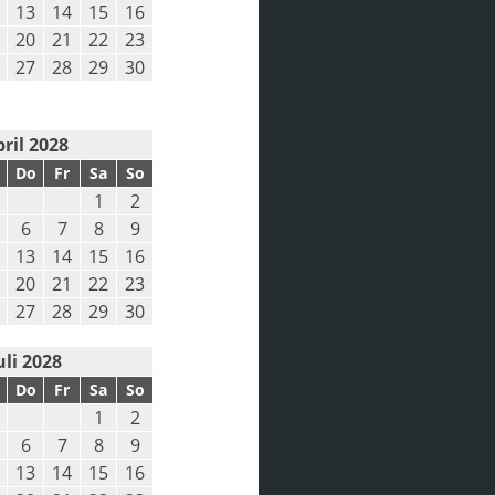
13
14
15
16
20
21
22
23
27
28
29
30
ril 2028
Do
Fr
Sa
So
1
2
6
7
8
9
13
14
15
16
20
21
22
23
27
28
29
30
uli 2028
Do
Fr
Sa
So
1
2
6
7
8
9
13
14
15
16