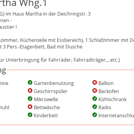
rtha Whg.1
) im Haus Martha in der Deichringstr. 3
onen -
ustier !
mmer, Küchenzeile mit Essbereich), 1 Schlafzimmer mit D
t 3 Pers.-Etagenbett, Bad mit Dusche
ur Unterbringung für Fahrräder, Fahrradträger,...etc.)
ng
ine
Gartenbenutzung
Balkon
Geschirrspüler
Backofen
Mikrowelle
Kühlschrank
tuhl
Bettwäsche
Radio
Kinderbett
Internetanschl