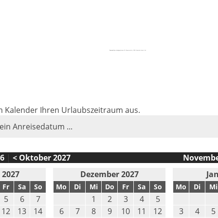
Powered by
embedgooglemaps EN
&
powered by: EGM & besuche diesen Link
im Kalender Ihren Urlaubszeitraum aus.
 ein Anreisedatum ...
6
|
< Oktober 2027
Novembe
 2027
Dezember 2027
Ja
Fr
Sa
So
Mo
Di
Mi
Do
Fr
Sa
So
Mo
Di
Mi
5
6
7
1
2
3
4
5
12
13
14
6
7
8
9
10
11
12
3
4
5