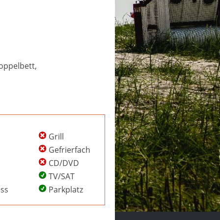
oppelbett,
Grill
Gefrierfach
CD/DVD
TV/SAT
uss
Parkplatz