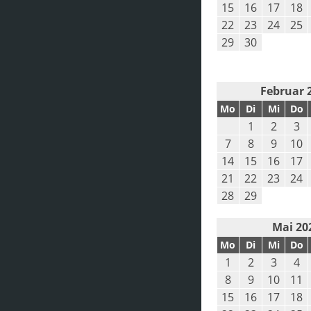
15
16
17
18
22
23
24
25
29
30
Februar 
Mo
Di
Mi
Do
1
2
3
7
8
9
10
14
15
16
17
21
22
23
24
28
29
Mai 20
Mo
Di
Mi
Do
1
2
3
4
8
9
10
11
15
16
17
18