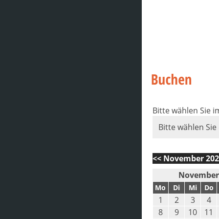
Bitte wählen Sie 
Bitte wählen Sie
<< November 202
November
Mo
Di
Mi
Do
1
2
3
4
8
9
10
11