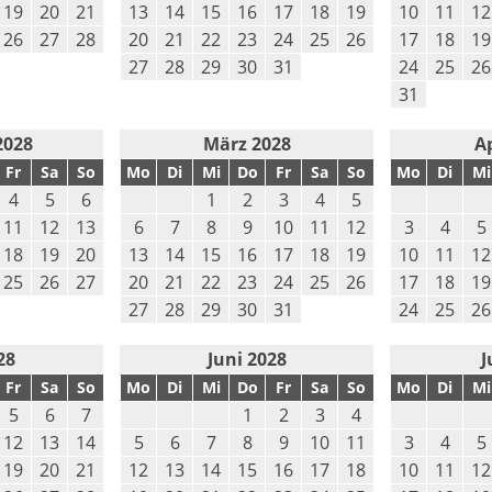
19
20
21
13
14
15
16
17
18
19
10
11
12
26
27
28
20
21
22
23
24
25
26
17
18
19
27
28
29
30
31
24
25
26
31
2028
März 2028
Ap
Fr
Sa
So
Mo
Di
Mi
Do
Fr
Sa
So
Mo
Di
Mi
4
5
6
1
2
3
4
5
11
12
13
6
7
8
9
10
11
12
3
4
5
18
19
20
13
14
15
16
17
18
19
10
11
12
25
26
27
20
21
22
23
24
25
26
17
18
19
27
28
29
30
31
24
25
26
28
Juni 2028
J
Fr
Sa
So
Mo
Di
Mi
Do
Fr
Sa
So
Mo
Di
Mi
5
6
7
1
2
3
4
12
13
14
5
6
7
8
9
10
11
3
4
5
19
20
21
12
13
14
15
16
17
18
10
11
12