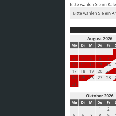
Bitte wählen Sie im Kal
Bitte wählen Sie ein A
August 2026
Mo
Di
Mi
Do
Fr
3
4
5
6
7
10
11
12
13
14
17
18
19
20
21
24
25
26
27
28
31
Oktober 2026
Mo
Di
Mi
Do
Fr
1
2
5
6
7
8
9