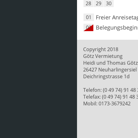
28
29
30
Freier Anreiseta
01
Belegungsbegin
01
Copyright 2018
Götz Vermietung
Heidi und Thomas Götz
26427 Neuharlingersiel
Deichringstrasse 1d
Telefon: (0 49 74) 91 48
Telefax: (0 49 74) 91 48 
Mobil: 0173-3679242