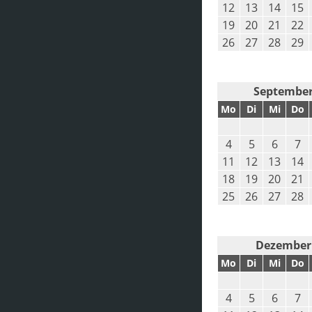
12
13
14
15
19
20
21
22
26
27
28
29
September
Mo
Di
Mi
Do
4
5
6
7
11
12
13
14
18
19
20
21
25
26
27
28
Dezember
Mo
Di
Mi
Do
4
5
6
7