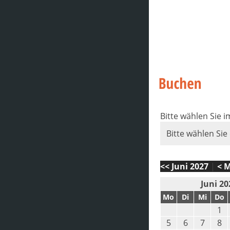
Bitte wählen Sie 
Bitte wählen Sie
<< Juni 2027
|
< M
Juni 20
Mo
Di
Mi
Do
1
5
6
7
8