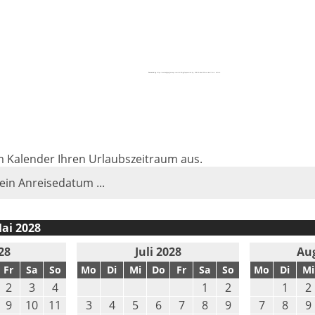
Powered by
https://embedgooglemaps.com/en/
&
gefapowered by: EGM & Read More Herelltmir button
im Kalender Ihren Urlaubszeitraum aus.
 ein Anreisedatum ...
ai 2028
28
Juli 2028
Au
Fr
Sa
So
Mo
Di
Mi
Do
Fr
Sa
So
Mo
Di
Mi
2
3
4
1
2
1
2
9
10
11
3
4
5
6
7
8
9
7
8
9