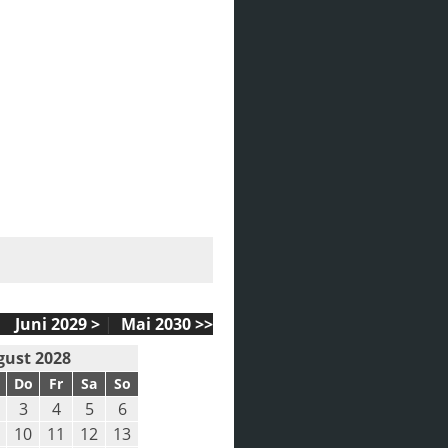
Juni 2029 >
|
Mai 2030 >>
gust 2028
Do
Fr
Sa
So
3
4
5
6
10
11
12
13