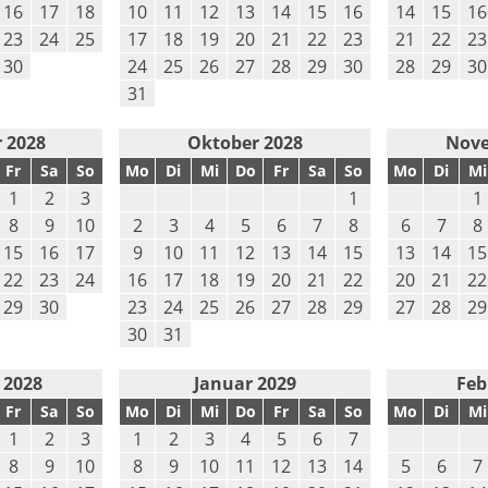
16
17
18
10
11
12
13
14
15
16
14
15
16
23
24
25
17
18
19
20
21
22
23
21
22
23
30
24
25
26
27
28
29
30
28
29
30
31
 2028
Oktober 2028
Nove
Fr
Sa
So
Mo
Di
Mi
Do
Fr
Sa
So
Mo
Di
Mi
1
2
3
1
1
8
9
10
2
3
4
5
6
7
8
6
7
8
15
16
17
9
10
11
12
13
14
15
13
14
15
22
23
24
16
17
18
19
20
21
22
20
21
22
29
30
23
24
25
26
27
28
29
27
28
29
30
31
 2028
Januar 2029
Feb
Fr
Sa
So
Mo
Di
Mi
Do
Fr
Sa
So
Mo
Di
Mi
1
2
3
1
2
3
4
5
6
7
8
9
10
8
9
10
11
12
13
14
5
6
7