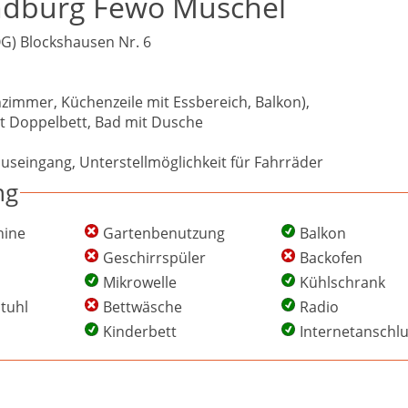
ndburg Fewo Muschel
G) Blockshausen Nr. 6
mmer, Küchenzeile mit Essbereich, Balkon),
t Doppelbett, Bad mit Dusche
useingang, Unterstellmöglichkeit für Fahrräder
ng
ine
Gartenbenutzung
Balkon
Geschirrspüler
Backofen
Mikrowelle
Kühlschrank
tuhl
Bettwäsche
Radio
Kinderbett
Internetanschl