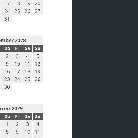
17
18
19
20
24
25
26
27
31
mber 2028
Do
Fr
Sa
So
2
3
4
5
9
10
11
12
16
17
18
19
23
24
25
26
30
ruar 2029
Do
Fr
Sa
So
1
2
3
4
8
9
10
11