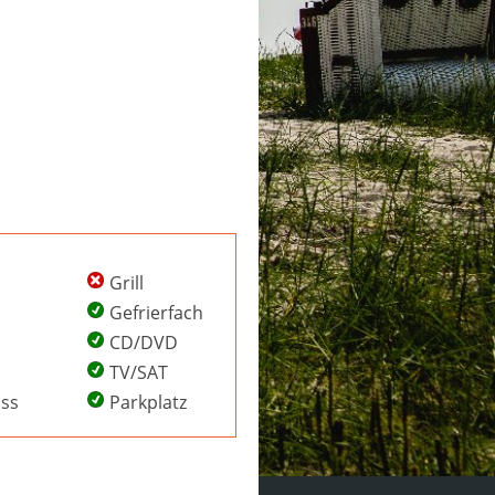
Grill
Gefrierfach
CD/DVD
TV/SAT
uss
Parkplatz