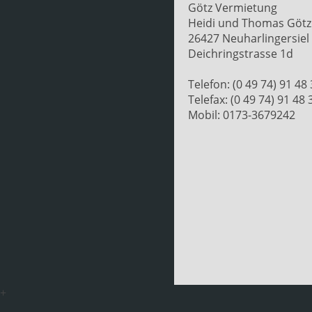
Götz Vermietung
Heidi und Thomas Götz
26427 Neuharlingersiel
Deichringstrasse 1d
Telefon: (0 49 74) 91 48
Telefax: (0 49 74) 91 48 
Mobil: 0173-3679242
+