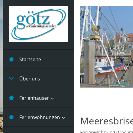
Startseite
Über uns
Ferienhäuser
Kastanienhuus -5
Ferienwohnungen
Meeresbris
Pers
Ferienwohnung (OG) im