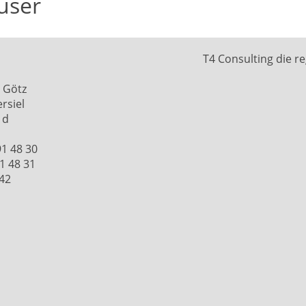
user
T4 Consulting die r
 Götz
rsiel
1d
91 48 30
91 48 31
42