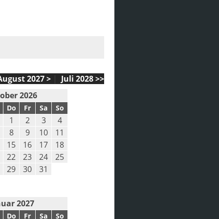
August 2027 >
|
Juli 2028 >>
ober 2026
Do
Fr
Sa
So
1
2
3
4
8
9
10
11
15
16
17
18
22
23
24
25
29
30
31
nuar 2027
Do
Fr
Sa
So