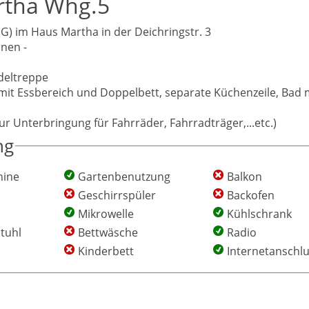
rtha Whg.5
) im Haus Martha in der Deichringstr. 3
onen -
deltreppe
t Essbereich und Doppelbett, separate Küchenzeile, Bad 
ur Unterbringung für Fahrräder, Fahrradträger,...etc.)
ng
ine
Gartenbenutzung
Balkon
Geschirrspüler
Backofen
Mikrowelle
Kühlschrank
tuhl
Bettwäsche
Radio
Kinderbett
Internetanschl