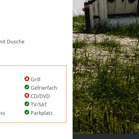
mit Dusche
Grill
Gefrierfach
CD/DVD
TV/SAT
uss
Parkplatz