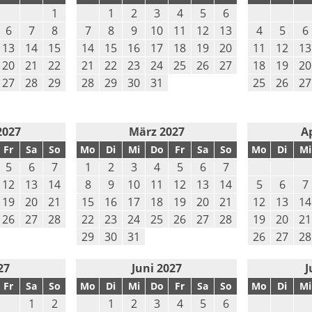
1
1
2
3
4
5
6
6
7
8
7
8
9
10
11
12
13
4
5
6
13
14
15
14
15
16
17
18
19
20
11
12
13
20
21
22
21
22
23
24
25
26
27
18
19
20
27
28
29
28
29
30
31
25
26
27
2027
März 2027
Ap
Fr
Sa
So
Mo
Di
Mi
Do
Fr
Sa
So
Mo
Di
Mi
5
6
7
1
2
3
4
5
6
7
12
13
14
8
9
10
11
12
13
14
5
6
7
19
20
21
15
16
17
18
19
20
21
12
13
14
26
27
28
22
23
24
25
26
27
28
19
20
21
29
30
31
26
27
28
27
Juni 2027
J
Fr
Sa
So
Mo
Di
Mi
Do
Fr
Sa
So
Mo
Di
Mi
1
2
1
2
3
4
5
6