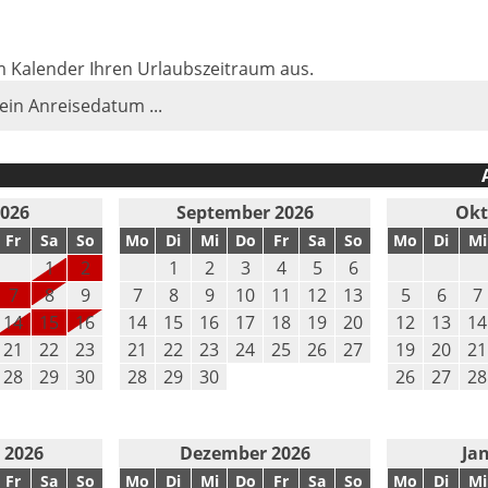
im Kalender Ihren Urlaubszeitraum aus.
 ein Anreisedatum ...
2026
September 2026
Okt
Fr
Sa
So
Mo
Di
Mi
Do
Fr
Sa
So
Mo
Di
Mi
1
2
1
2
3
4
5
6
7
8
9
7
8
9
10
11
12
13
5
6
7
14
15
16
14
15
16
17
18
19
20
12
13
14
21
22
23
21
22
23
24
25
26
27
19
20
21
28
29
30
28
29
30
26
27
28
 2026
Dezember 2026
Ja
Fr
Sa
So
Mo
Di
Mi
Do
Fr
Sa
So
Mo
Di
Mi