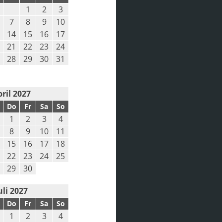
1
2
3
7
8
9
10
14
15
16
17
21
22
23
24
28
29
30
31
ril 2027
Do
Fr
Sa
So
1
2
3
4
8
9
10
11
15
16
17
18
22
23
24
25
29
30
uli 2027
Do
Fr
Sa
So
1
2
3
4