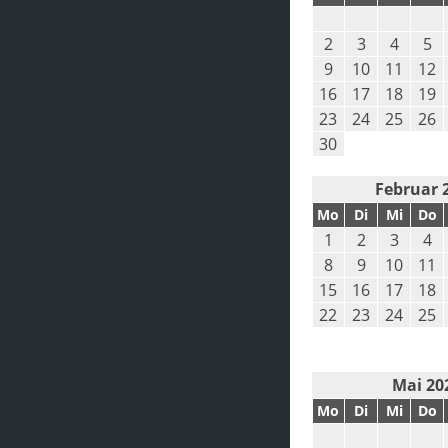
2
3
4
5
9
10
11
12
16
17
18
19
23
24
25
26
30
Februar 
Mo
Di
Mi
Do
1
2
3
4
8
9
10
11
15
16
17
18
22
23
24
25
Mai 20
Mo
Di
Mi
Do