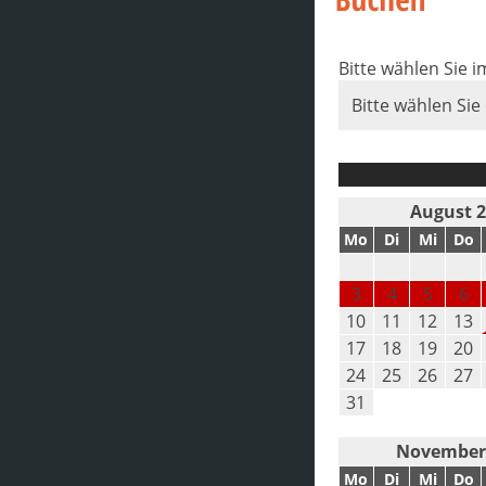
Bitte wählen Sie 
Bitte wählen Sie
August 
Mo
Di
Mi
Do
3
4
5
6
10
11
12
13
17
18
19
20
24
25
26
27
31
November
Mo
Di
Mi
Do