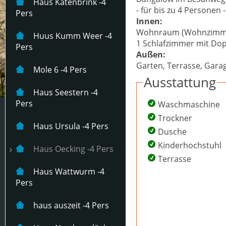
Haus Katenbrink -4
- für bis zu 4 Personen -
Pers
Innen:
Wohnraum (Wohnzimmer,
Huus Kumm Weer -4
1 Schlafzimmer mit Dop
Pers
Außen:
Garten, Terrasse, Garag
Mole 6 -4 Pers
Ausstattung
Haus Seestern -4
Pers
Waschmaschine
Trockner
Haus Ursula -4 Pers
Dusche
Kinderhochstuhl
Haus Oecking -4 Pers
Terrasse
Haus Wattwurm -4
Pers
haus auszeit -4 Pers