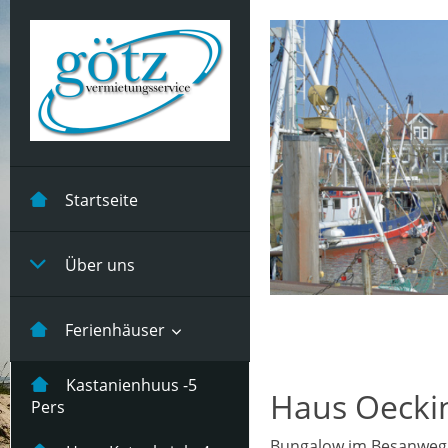
Startseite
Über uns
Ferienhäuser
Kastanienhuus -5
Haus Oecki
Pers
Bungalow im Besanweg