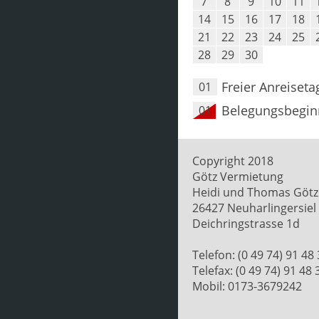
7
8
9
10
11
14
15
16
17
18
21
22
23
24
25
28
29
30
Freier Anreiseta
01
Belegungsbegin
01
Copyright 2018
Götz Vermietung
Heidi und Thomas Götz
26427 Neuharlingersiel
Deichringstrasse 1d
Telefon: (0 49 74) 91 48
Telefax: (0 49 74) 91 48 
Mobil: 0173-3679242