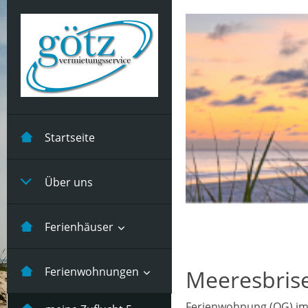
Startseite
Über uns
Ferienhäuser
Kastanienhuus -5
Ferienwohnungen
Meeresbris
Pers
Ferienwohnung (OG) im