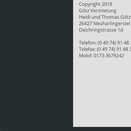
Copyright 2018
Götz Vermietung
Heidi und Thomas Götz
26427 Neuharlingersiel
Deichringstrasse 1d
Telefon: (0 49 74) 91 48
Telefax: (0 49 74) 91 48 
Mobil: 0173-3679242
+