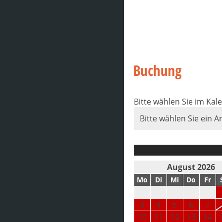
Bitte wählen Sie im Kal
Bitte wählen Sie ein A
August 2026
Mo
Di
Mi
Do
Fr
3
4
5
6
7
10
11
12
13
14