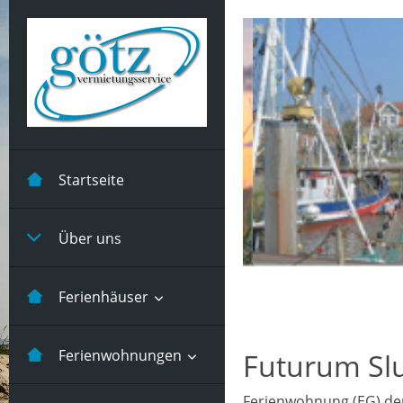
Startseite
Über uns
Ferienhäuser
Kastanienhuus -5
Ferienwohnungen
Futurum Sl
Pers
Ferienwohnung (EG) de