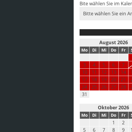
Bite wählen Sie im Kal
Bitte wählen Sie ein A
August 2026
Mo
Di
Mi
Do
Fr
3
4
5
6
7
10
11
12
13
14
17
18
19
20
21
24
25
26
27
28
31
Oktober 2026
Mo
Di
Mi
Do
Fr
1
2
5
6
7
8
9