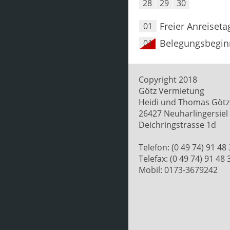
28
29
30
Freier Anreiseta
01
Belegungsbegin
01
Copyright 2018
Götz Vermietung
Heidi und Thomas Götz
26427 Neuharlingersiel
Deichringstrasse 1d
Telefon: (0 49 74) 91 48
Telefax: (0 49 74) 91 48 
Mobil: 0173-3679242