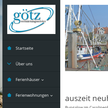
Startseite
Über uns
Ferienhäuser
Kastanienhuus -5
Ferienwohnungen
auszeit neuh
Pers
Bungalow im Carolinen