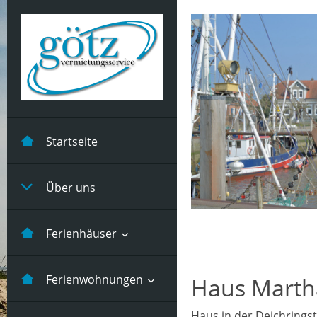
Startseite
Über uns
Ferienhäuser
Kastanienhuus -5
Ferienwohnungen
Haus Marth
Pers
Haus in der Deichringst