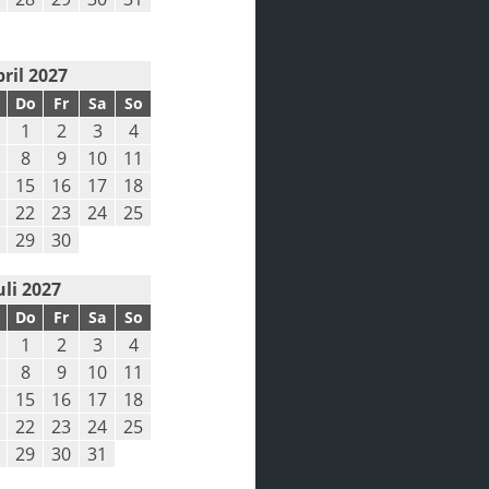
ril 2027
Do
Fr
Sa
So
1
2
3
4
8
9
10
11
15
16
17
18
22
23
24
25
29
30
uli 2027
Do
Fr
Sa
So
1
2
3
4
8
9
10
11
15
16
17
18
22
23
24
25
29
30
31