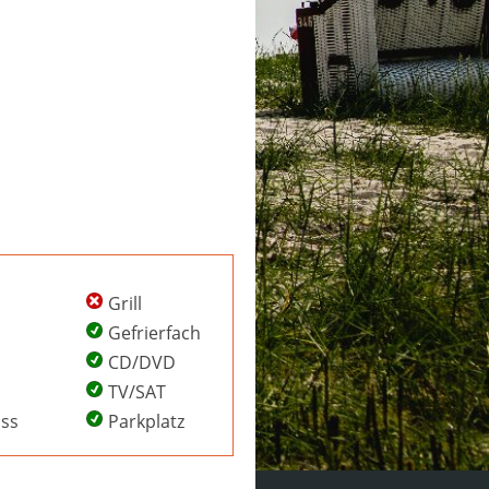
Grill
Gefrierfach
CD/DVD
TV/SAT
uss
Parkplatz