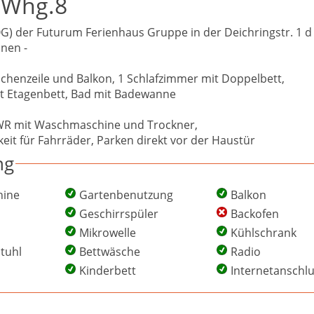
 Whg.8
) der Futurum Ferienhaus Gruppe in der Deichringstr. 1 d
onen -
henzeile und Balkon, 1 Schlafzimmer mit Doppelbett,
t Etagenbett, Bad mit Badewanne
WR mit Waschmaschine und Trockner,
eit für Fahrräder, Parken direkt vor der Haustür
ng
ine
Gartenbenutzung
Balkon
Geschirrspüler
Backofen
Mikrowelle
Kühlschrank
tuhl
Bettwäsche
Radio
Kinderbett
Internetanschl