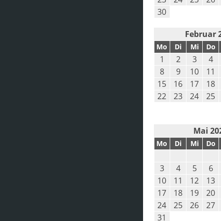
30
Februar 
Mo
Di
Mi
Do
1
2
3
4
8
9
10
11
15
16
17
18
22
23
24
25
Mai 20
Mo
Di
Mi
Do
3
4
5
6
10
11
12
13
17
18
19
20
24
25
26
27
31