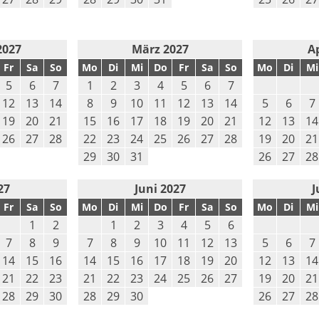
2027
März 2027
Ap
Fr
Sa
So
Mo
Di
Mi
Do
Fr
Sa
So
Mo
Di
Mi
5
6
7
1
2
3
4
5
6
7
12
13
14
8
9
10
11
12
13
14
5
6
7
19
20
21
15
16
17
18
19
20
21
12
13
14
26
27
28
22
23
24
25
26
27
28
19
20
21
29
30
31
26
27
28
27
Juni 2027
J
Fr
Sa
So
Mo
Di
Mi
Do
Fr
Sa
So
Mo
Di
Mi
1
2
1
2
3
4
5
6
7
8
9
7
8
9
10
11
12
13
5
6
7
14
15
16
14
15
16
17
18
19
20
12
13
14
21
22
23
21
22
23
24
25
26
27
19
20
21
28
29
30
28
29
30
26
27
28