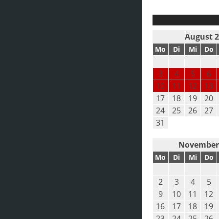
August 
Mo
Di
Mi
Do
3
4
5
6
10
11
12
13
17
18
19
20
24
25
26
27
31
November
Mo
Di
Mi
Do
2
3
4
5
9
10
11
12
16
17
18
19
23
24
25
26