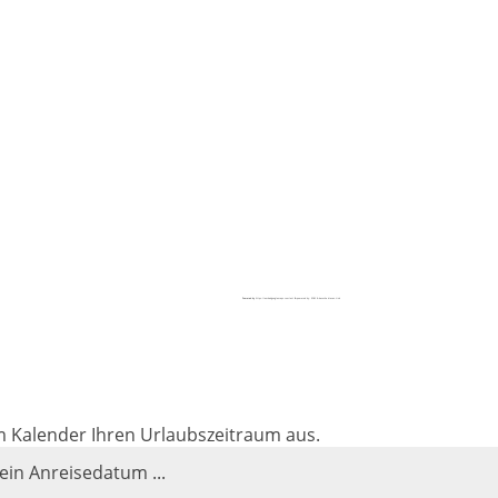
Powered by
https://embedgooglemaps.com/en/
&
powered by: EGM & besuche diesen Link
im Kalender Ihren Urlaubszeitraum aus.
 ein Anreisedatum ...