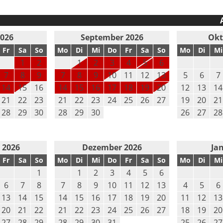
2026
September 2026
Okt
Fr
Sa
So
Mo
Di
Mi
Do
Fr
Sa
So
Mo
Di
Mi
1
2
1
2
3
4
5
6
7
8
9
7
8
9
10
11
12
13
5
6
7
14
15
16
14
15
16
17
18
19
20
12
13
14
21
22
23
21
22
23
24
25
26
27
19
20
21
28
29
30
28
29
30
26
27
28
 2026
Dezember 2026
Ja
Fr
Sa
So
Mo
Di
Mi
Do
Fr
Sa
So
Mo
Di
Mi
1
1
2
3
4
5
6
6
7
8
7
8
9
10
11
12
13
4
5
6
13
14
15
14
15
16
17
18
19
20
11
12
13
20
21
22
21
22
23
24
25
26
27
18
19
20
27
28
29
28
29
30
31
25
26
27